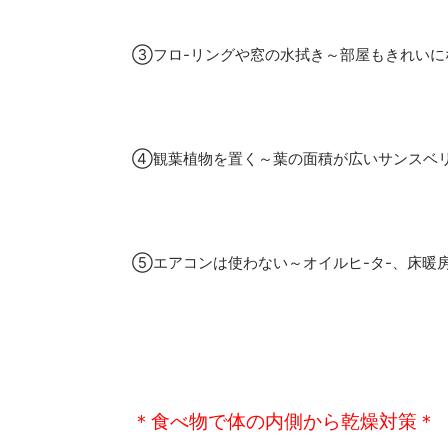
③フロ-リングや窓の水拭き～部屋もきれいに
④観葉植物を置く～葉の面積が広いサンスベ
⑤エアコンは使わない～オイルヒ-タ-、床暖
＊食べ物で体の内側から乾燥対策＊