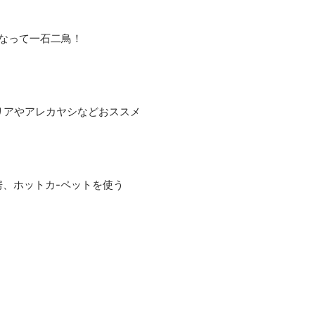
なって一石二鳥！
リアやアレカヤシなどおススメ
房、ホットカ-ペットを使う