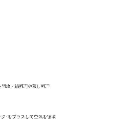
を開放・鍋料理や蒸し料理
-タ-をプラスして空気を循環