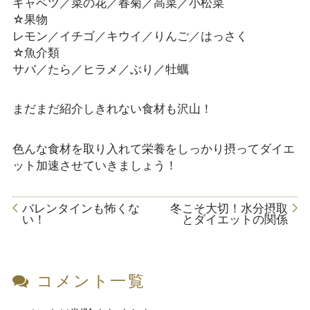
キャベツ／菜の花／春菊／高菜／小松菜
☆果物
レモン／イチゴ／キウイ／りんご／はっさく
☆魚介類
サバ／たら／ヒラメ／ぶり／牡蠣
まだまだ紹介しきれない食材も沢山！
色んな食材を取り入れて栄養をしっかり摂ってダイエ
ット加速させていきましょう！
バレンタインも怖くな
冬こそ大切！水分摂取
い！
とダイエットの関係
コメント一覧