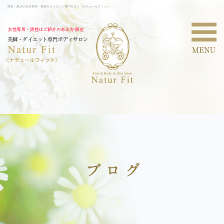
西宮・夙川の女性専用 美脚＆ダイエット専門サロン「ナチュールフィット」