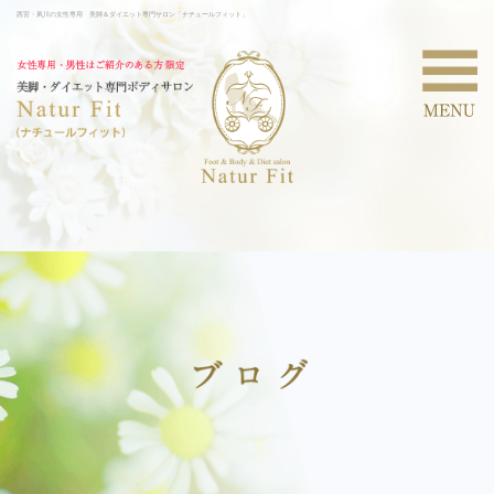
西宮・夙川の女性専用 美脚＆ダイエット専門サロン「ナチュールフィット」