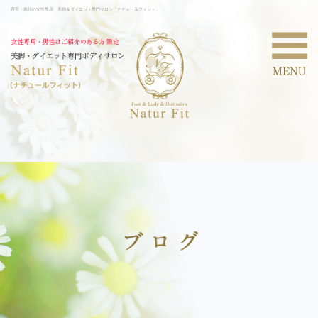
西宮・夙川の女性専用 美脚＆ダイエット専門サロン「ナチュールフィット」