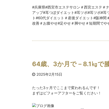
#兵庫県#西宮市エステサロン＃西宮エステ＃ナチ
アップ#耳つぼダイエット#耳ツボ#耳ツボ#耳つ
ト#60代ダイエット＃産後ダイエット#阪神間
改善＃お腹やせ#足やせ＃脚やせ＃短期間でや
64歳、3か月で－8.1㎏
2025年2月15日
たった3ヶ月でここまで変われるんです！
まずはビフォーアフターをご覧ください！