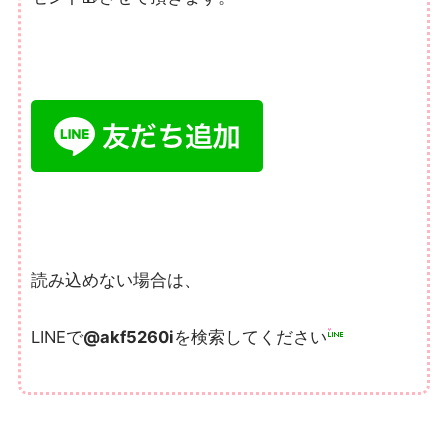
読み込めない場合は、
LINEで
@akf5260i
を検索してくださ
い