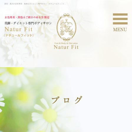
西宮・夙川の女性専用 美脚＆ダイエット専門サロン「ナチュールフィット」