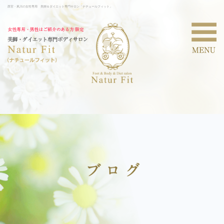
西宮・夙川の女性専用 美脚＆ダイエット専門サロン「ナチュールフィット」