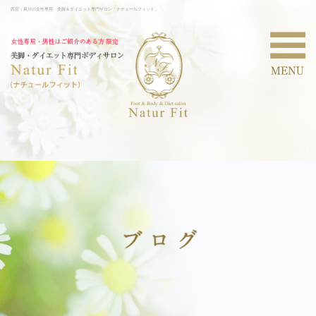
西宮・夙川の女性専用 美脚＆ダイエット専門サロン「ナチュールフィット」