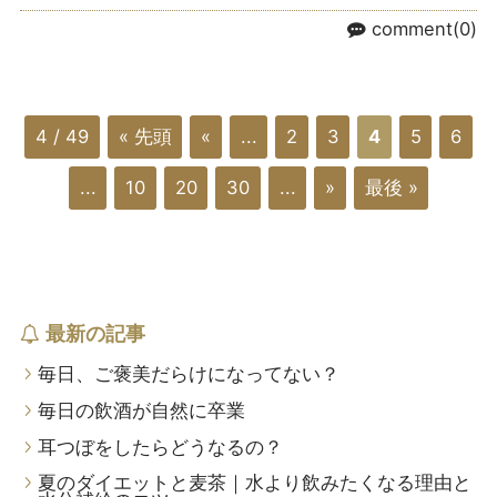
comment(0)
4 / 49
« 先頭
«
...
2
3
4
5
6
...
10
20
30
...
»
最後 »
最新の記事
毎日、ご褒美だらけになってない？
毎日の飲酒が自然に卒業
耳つぼをしたらどうなるの？
夏のダイエットと麦茶｜水より飲みたくなる理由と