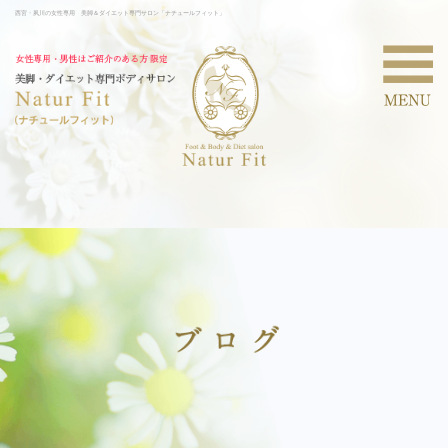
西宮・夙川の女性専用 美脚＆ダイエット専門サロン「ナチュールフィット」