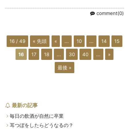
comment(0)
16 / 49
« 先頭
«
...
10
...
14
15
16
17
18
...
30
40
...
»
最後 »
最新の記事
毎日の飲酒が自然に卒業
耳つぼをしたらどうなるの？